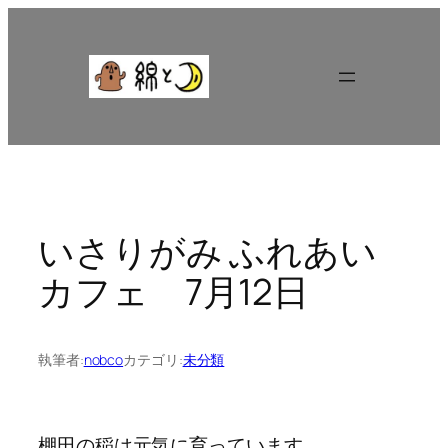
内
容
を
ス
キ
ッ
プ
いさりがみ ふれあい
カフェ 7月12日
執筆者:
nobco
カテゴリ:
未分類
棚田の稲は元気に育っています。