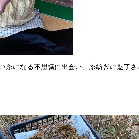
い糸になる不思議に出会い、糸紡ぎに魅了さ
。