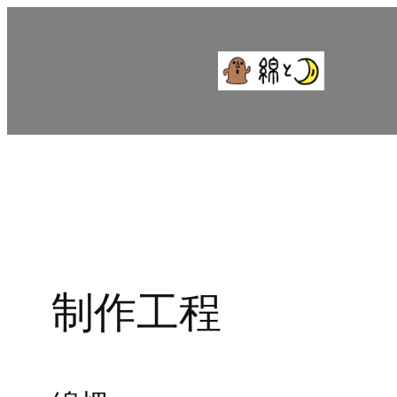
内
容
を
ス
キ
ッ
プ
制作工程