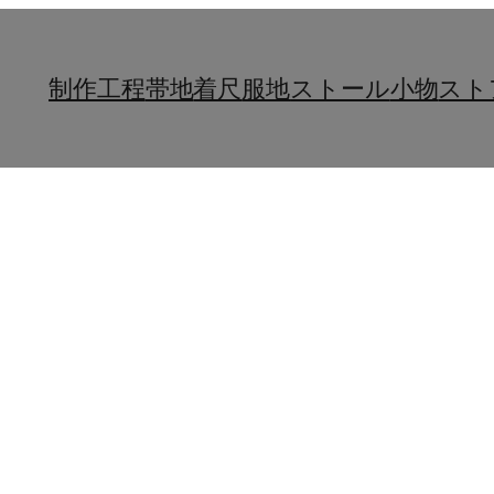
制作工程
帯地
着尺
服地
ストール
小物
スト