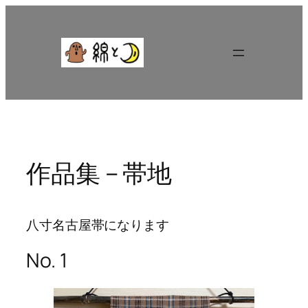
内
容
を
ス
キ
ッ
プ
作品集 – 帯地
八寸名古屋帯になります
No. 1