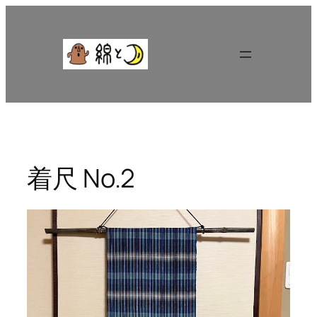
内
容
を
ス
キ
ッ
プ
着尺 No.2