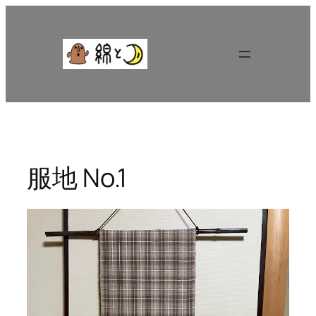
内
容
を
ス
キ
ッ
プ
服地 No.1