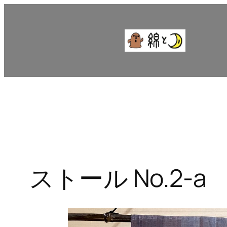
内
容
を
ス
キ
ッ
プ
ストール No.2-a