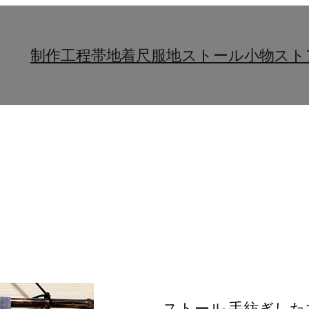
制作工程
帯地
着尺
服地
ストール
小物
スト
ストール 手紡ぎし