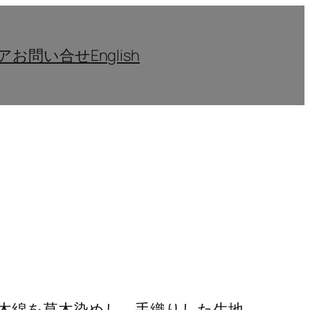
ア
お問い合せ
English
た木綿を草木染めし、手織りした生地