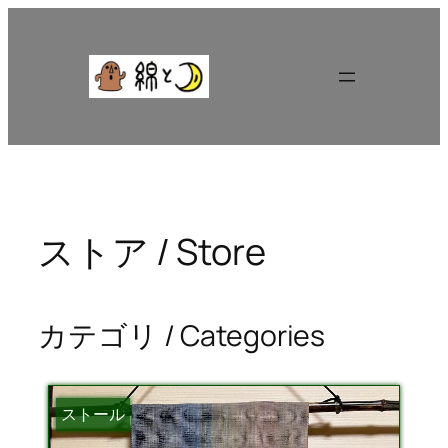
内
容
を
ス
キ
ッ
プ
ストア / Store
カテゴリ / Categories
ストール