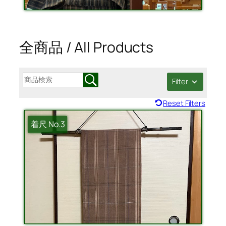
全商品 / All Products
Filter
Reset Filters
着尺 No.3