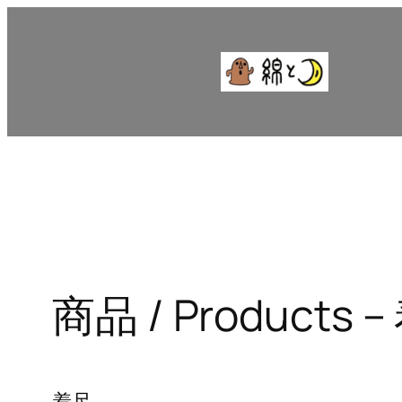
内
容
を
ス
キ
ッ
プ
商品 / Products 
着尺