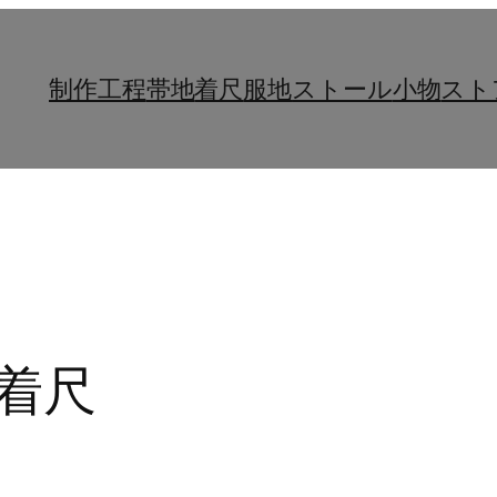
制作工程
帯地
着尺
服地
ストール
小物
スト
– 着尺